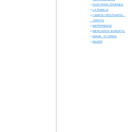
•
GUÍA PARA JÓVENES
•
LA FAMILIA
•
LIBROS CRISTIANOS
GRATIS
•
MATERNIDAD
•
MERCADOS BURSÁTIL
•
MIAMI - FLORIDA
•
MUJER