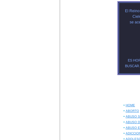
El Reino
Ciel
se ac
ES HO
BUSCAR
•
HOME
•
ABORTO
•
ABUSO 
•
ABUSO D
•
ABUSO E
•
ADICCIO
•
ADOLES