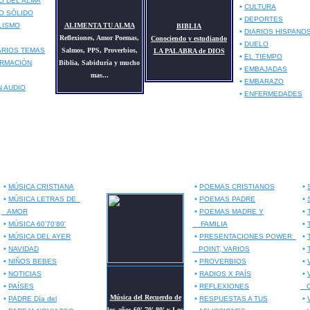
O DEL ALMA
•
CULTURA
O SÓLIDO
•
DEPORTES
LISMO
ALIMENTA TU ALMA
BIBLIA
•
DIARIOS HISPANO
Reflexiones, Amor Poemas,
Conociendo y estudiando
•
DUELO
ARIOS TEMAS
Salmos, PPS, Proverbios,
LA PALABRA de DIOS
•
EL TIEMPO
RMACIÓN
Biblia,
Sabiduría y mucho
•
EMBAJADAS
mas..
.
•
EMBARAZO
N AUDIO
•
ENFERMEDADES
•
•
•
MÚSICA CRISTIANA
POEMAS CRISTIANOS
•
•
•
MÚSICA LETRAS DE
POEMAS
PADRE
•
•
AMOR
POEMAS MADRE Y
•
•
MÚSICA 60'70'80'
FAMILIA
•
•
•
MÚSICA DEL AYER
PRESENTACIONES POWER
•
•
NAVIDAD
POINT, VARIOS
•
•
•
NIÑOS BEBES
PROVERBIOS
•
•
•
NOTICIAS
RADIOS X PAÍS
•
•
PAÍSES
REFLEXIONES
C
Música del Recuerdo de
•
•
•
PADRE Día del
RESPUESTAS A TUS
los años 60' 70' 80' y Los