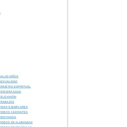
S
SALUD NIÑOS
SEXUALIDAD
TARJETAS ESPIRITUAL
TERCERA EDAD
TELEVISIÓN
TRABAJOS
VIDAS EJEMPLARES
VIDEOS CANTANTES
RISTIANOS
VIDEOS DE ALABANZAS