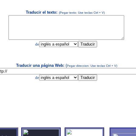
Traducir el texto:
(Pegar texto: Use teclas Ctrl + V)
de
Traducir una página Web:
(
Pegar direccion: Use teclas Ctrl + V)
de