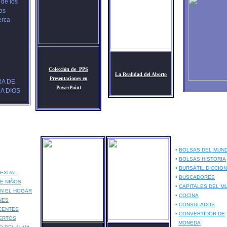
 de los
os
erca
Colección de PPS
La Realidad del Aborto
Presentaciones en
RA DE
PowerPoint
 A
DIOS
•
BOLSAS DEL MUN
•
BOLSAS HISTORIA
•
BURSÁTIL DICCION
SEXUAL
•
BUSCADORES
E NIÑOS
•
CAPITALES DEL M
N EL HOGAR
•
COCINA
NES
•
CONSULADOS
CENTES
•
CONVERTIDOR DE
ERTOS
MONEDA