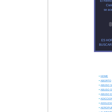
El Reino
Ciel
se ac
ES HO
BUSCAR
•
HOME
•
ABORTO
•
ABUSO 
•
ABUSO D
•
ABUSO E
•
ADICCIO
•
ADOLES
•
AEROPU