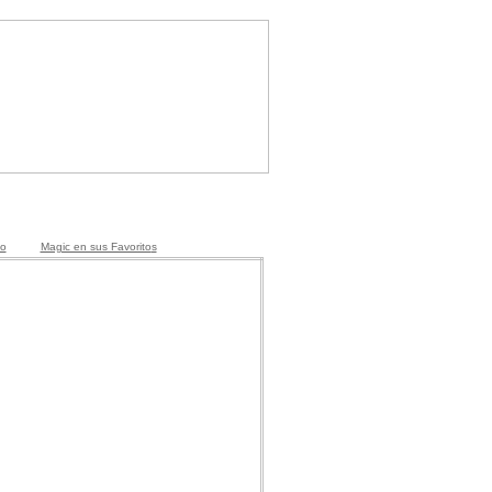
io
Magic en sus Favorito
s