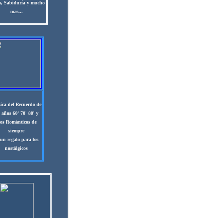
a,
Sabiduría y mucho
mas..
.
ica del Recuerdo de
s años 60' 70' 80' y
os Románticos de
siempre
 un regalo para los
nostálgicos