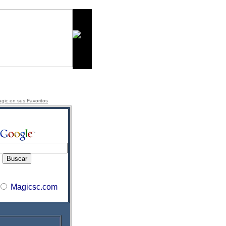
gic en sus Favorito
s
Magicsc.com