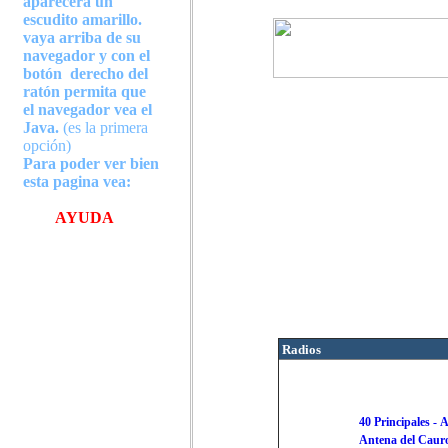
aparecerá un
escudito amarillo
.
vaya arriba de su
navegador y con el
botón derecho de
l
ratón permita que
el navegador vea el
Java.
(es la primera
opción)
Para poder ver bien
esta pagina vea
:
AYUDA
Radios
40 Principales
-
A
Antena del Caur