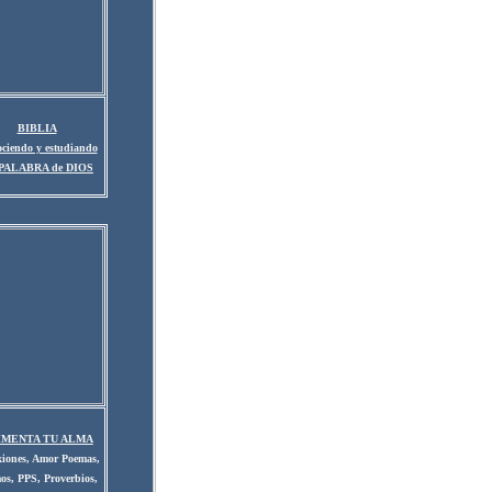
BIBLIA
ciendo y estudiando
PALABRA de DIOS
IMENTA TU ALMA
xiones, Amor Poemas,
os, PPS, Proverbios,