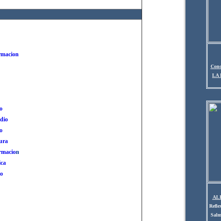
rmacion
Cono
LA 
o
dio
o
ura
rmacio
n
ca
o
AL
Refle
Salm