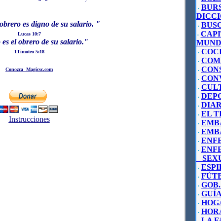
BUR
•
DICC
 obrero es digno de su salario. "
BUS
•
CAPI
Lucas 10:7
•
 es el obrero de su salario.
"
MUND
COC
1Timoteo 5:18
•
COM
•
CON
Conozca Magicsc.com
•
CON
•
CUL
•
DEP
•
DIAR
•
EL T
•
Instrucciones
EMB
•
EMB
•
ENF
•
ENF
•
SEXU
ESP
•
FÚTB
•
GOB.
•
GUÍA
•
HOG
•
HOR
•
LA F