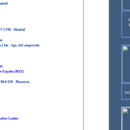
adrid
o
C
07.5 FM - Madrid
ia
6.2 fm - Sgo
.
deCompostela
er
de España (REE)
- 98.0 FM - Plasencia
La 
sabor Latino