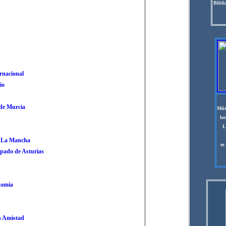
Bibli
rnacional
io
de Murcia
Mús
lo
L
- La Mancha
es
ipado de Asturias
nomia
n Amistad