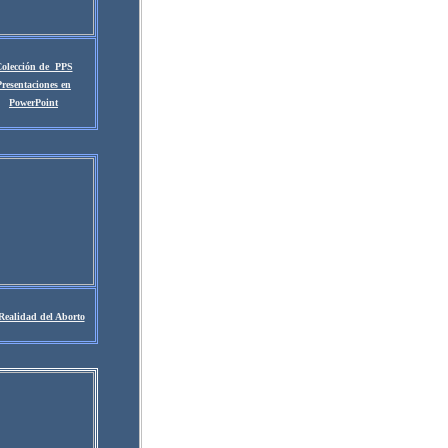
olección de PPS
Presentaciones en
PowerPoint
Realidad del Aborto