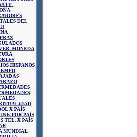
SÁTIL
ION
A
.
CADORES
TALES DEL
O
INA
PRAS
SULADOS
VER. MONEDA
TURA
ORTES
IOS HISPANOS
IEMPO
AJADAS
ARAZO
ERMEDADES
ERMEDADES
ALES
IRITUALIDAD
OL X PAÍS
 INF. POR PAÍS
S TEL. X PAÍS
AR
A MUNDIAL
AMILIA