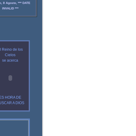
, 8 Agosto, *** DATE
INVALID ***
l Reino de los
Cielos
se acerca
ES HORA DE
USCAR A
DIOS