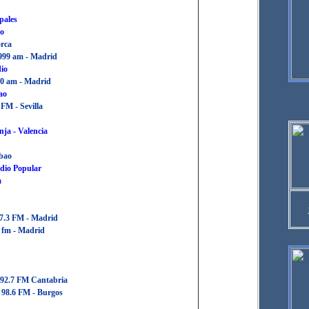
pales
io
rca
999 am - Madrid
io
10 am - Madrid
ao
 FM - Sevilla
nja
- Valencia
lbao
adio Popular
a
7.3 FM - Madrid
0 fm - Madrid
 92.7 FM Cantabria
 98.6 FM - Burgos