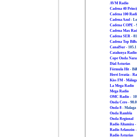
AVM Radio
Cadena 40 Princi
Cadena 100 Rad
Cadena Azul
- Lo
Cadena COPE
- 
Cadena Max Rad
Cadena SER
- 8
Cadena Top Bilb
CanalSur
- 105.1
Catalunya Radio
Cope Onda Nara
Dial Asturias
Fórmula Hit
- Bi
Herri Irratia - R
Kiss FM
-
Málag
La Mega Radio
Mega Radio
OMC Radio -
10
Onda Cero
- 98.
Onda 8
- Malaga
Onda Rambla
Onda Regional
Radio Altamira
-
Radio Arlanzón
-
Radio Asturias