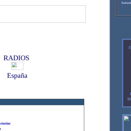
Sabado
E
RADIOS
España
B
sturias
o