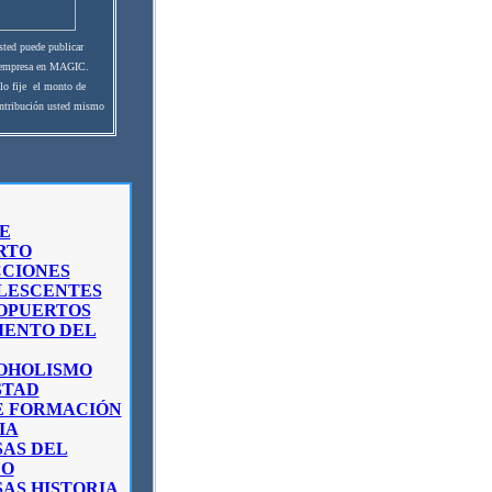
ted puede publicar
 empresa en MAGIC.
lo fije el monto de
ntribución usted mismo
E
RTO
CCIONES
LESCENTES
OPUERTOS
MENTO DEL
OHOLISMO
STAD
E FORMACIÓN
IA
SAS DEL
O
AS HISTORIA