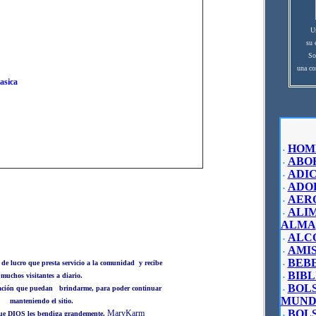
Us
su
So
una co
asica
HOM
•
ABO
•
ADI
•
ADO
•
AER
•
ALI
•
ALMA
ALC
•
AMI
•
BEB
 de lucro que presta servicio a la comunidad y
recibe
•
BIBL
muchos visitantes a diario.
•
BOL
ación que puedan brindarme, para poder continuar
•
MUND
manteniendo el sitio.
BOLS
MaryKarm
ue DIOS les bendiga grandemente.
•