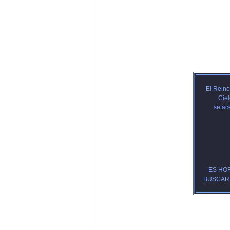
El Reino
Ciel
se ac
ES HO
BUSCAR